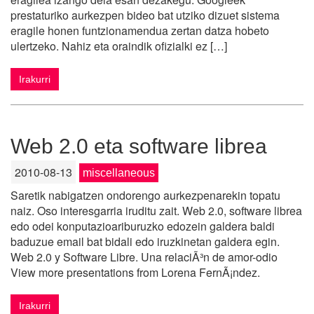
prestaturiko aurkezpen bideo bat utziko dizuet sistema
eragile honen funtzionamendua zertan datza hobeto
ulertzeko. Nahiz eta oraindik ofizialki ez […]
Irakurri
Web 2.0 eta software librea
2010-08-13
miscellaneous
Saretik nabigatzen ondorengo aurkezpenarekin topatu
naiz. Oso interesgarria iruditu zait. Web 2.0, software librea
edo odei konputazioariburuzko edozein galdera baldi
baduzue email bat bidali edo iruzkinetan galdera egin.
Web 2.0 y Software Libre. Una relaciÃ³n de amor-odio
View more presentations from Lorena FernÃ¡ndez.
Irakurri