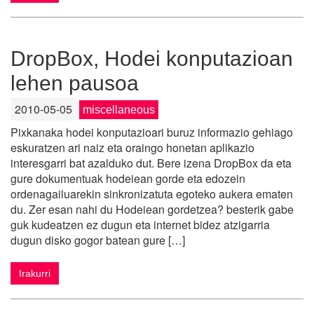
DropBox, Hodei konputazioan
lehen pausoa
2010-05-05
miscellaneous
Pixkanaka hodei konputazioari buruz informazio gehiago
eskuratzen ari naiz eta oraingo honetan aplikazio
interesgarri bat azalduko dut. Bere izena DropBox da eta
gure dokumentuak hodeiean gorde eta edozein
ordenagailuarekin sinkronizatuta egoteko aukera ematen
du. Zer esan nahi du Hodeiean gordetzea? besterik gabe
guk kudeatzen ez dugun eta internet bidez atzigarria
dugun disko gogor batean gure […]
Irakurri