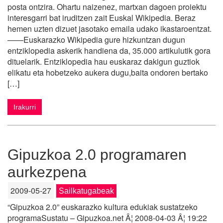
posta ontzira. Ohartu naizenez, martxan dagoen proiektu
interesgarri bat iruditzen zait Euskal Wikipedia. Beraz
hemen uzten dizuet jasotako emaila udako ikastaroentzat.
——Euskarazko Wikipedia gure hizkuntzan dugun
entziklopedia askerik handiena da, 35.000 artikulutik gora
dituelarik. Entziklopedia hau euskaraz dakigun guztiok
elikatu eta hobetzeko aukera dugu,baita ondoren bertako
[…]
Irakurri
Gipuzkoa 2.0 programaren
aurkezpena
2009-05-27
Sailkatugabeak
“Gipuzkoa 2.0” euskarazko kultura edukiak sustatzeko
programaSustatu – Gipuzkoa.net Â¦ 2008-04-03 Â¦ 19:22