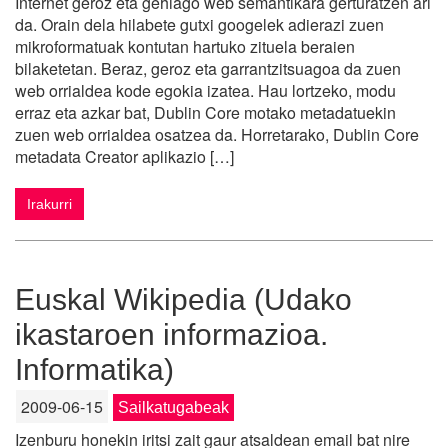
Internet geroz eta gehiago web semantikara gerturatzen ari
da. Orain dela hilabete gutxi googelek adierazi zuen
mikroformatuak kontutan hartuko zituela beraien
bilaketetan. Beraz, geroz eta garrantzitsuagoa da zuen
web orrialdea kode egokia izatea. Hau lortzeko, modu
erraz eta azkar bat, Dublin Core motako metadatuekin
zuen web orrialdea osatzea da. Horretarako, Dublin Core
metadata Creator aplikazio […]
Irakurri
Euskal Wikipedia (Udako
ikastaroen informazioa.
Informatika)
2009-06-15
Sailkatugabeak
Izenburu honekin iritsi zait gaur atsaldean email bat nire