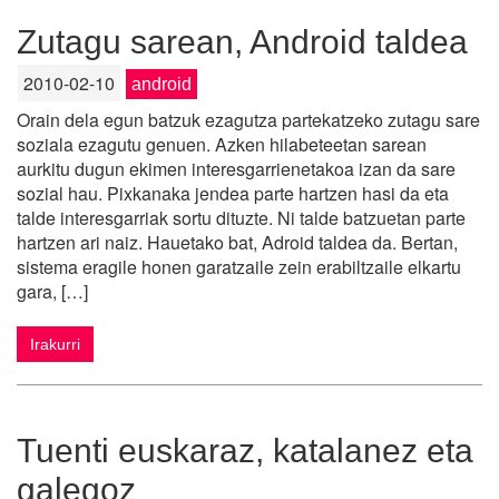
Zutagu sarean, Android taldea
2010-02-10
android
Orain dela egun batzuk ezagutza partekatzeko zutagu sare
soziala ezagutu genuen. Azken hilabeteetan sarean
aurkitu dugun ekimen interesgarrienetakoa izan da sare
sozial hau. Pixkanaka jendea parte hartzen hasi da eta
talde interesgarriak sortu dituzte. Ni talde batzuetan parte
hartzen ari naiz. Hauetako bat, Adroid taldea da. Bertan,
sistema eragile honen garatzaile zein erabiltzaile elkartu
gara, […]
Irakurri
Tuenti euskaraz, katalanez eta
galegoz