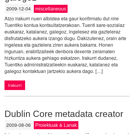
2009-12-04
miscellaneous
Atzo irakurri nuen albistea eta gaur konfirmatu dut nire
Tuentiko kontua kontsultatzerakoan. Tuenti sare-sozialaz
euskaraz, katalanez, galegoz, ingelesez eta gazteleraz
disfrutatzeko aukera izango dugu. Dakizutenez, orain arte
ingelesa eta gaztelera ziren aukera bakarra. Honen
inguruan, erabiltzaileek denbora dexente zeramaten
hizkuntza aukera gehiago eskatzen. Irakurri dudanez,
Tuentiko administratzaileekin euskaraz, katalanez eta
galegoz kontaktuan jartzekio aukera dago. […]
Irakurri
Dublin Core metadata creator
2009-08-06
Proiektuak & Lanak